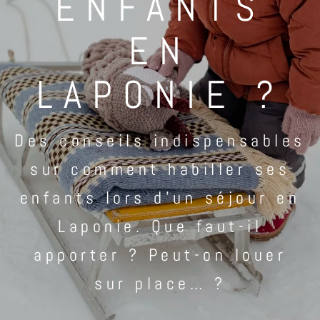
ENFANTS
EN
LAPONIE ?
Des conseils indispensables
sur comment habiller ses
enfants lors d’un séjour en
Laponie. Que faut-il
apporter ? Peut-on louer
sur place… ?