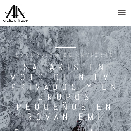
EXCURSIÓN DE INVIERNO
SAFARIS EN
MOTO DE NIEVE
PRIVADOS Y EN
GRUPOS
PEQUEÑOS EN
ROVANIEMI