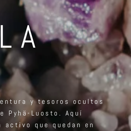
LA
A
entura y tesoros ocultos
e Pyhä-Luosto. Aquí
n activo que quedan en