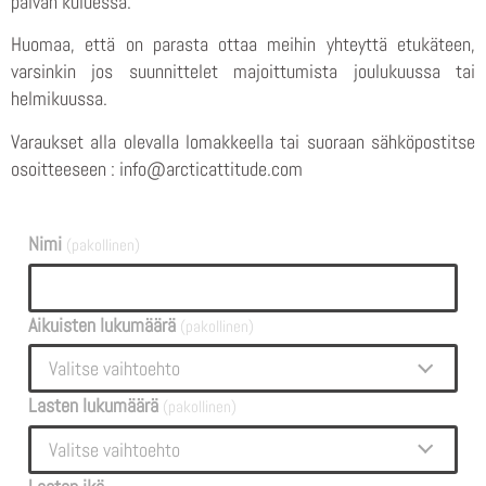
päivän kuluessa.
Huomaa, että on parasta ottaa meihin yhteyttä etukäteen,
varsinkin jos suunnittelet majoittumista joulukuussa tai
helmikuussa.
Varaukset alla olevalla lomakkeella tai suoraan sähköpostitse
osoitteeseen : info@arcticattitude.com
Nimi
(pakollinen)
Aikuisten lukumäärä
(pakollinen)
Valitse vaihtoehto
Lasten lukumäärä
(pakollinen)
Valitse vaihtoehto