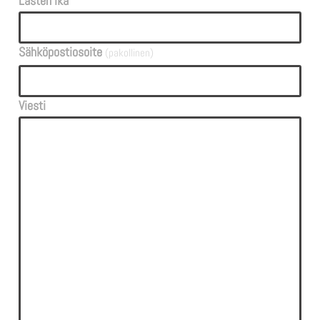
Lasten ikä
Sähköpostiosoite
(pakollinen)
Viesti