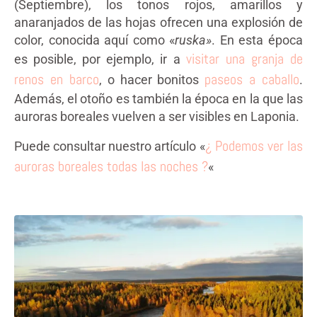
(Septiembre), los tonos rojos, amarillos y
anaranjados de las hojas ofrecen una explosión de
color, conocida aquí como «
ruska»
. En esta época
visitar una granja de
es posible, por ejemplo, ir a
renos en barco
paseos a caballo
, o hacer bonitos
.
Además, el otoño es también la época en la que las
auroras boreales vuelven a ser visibles en Laponia.
¿ Podemos ver las
Puede consultar nuestro artículo «
auroras boreales todas las noches ?
«