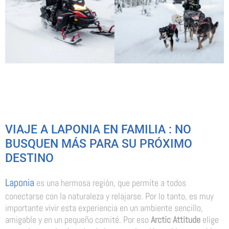
VIAJE A LAPONIA EN FAMILIA : NO
BUSQUEN MÁS PARA SU PRÓXIMO
DESTINO
Laponia
es una hermosa región, que permite a todos
conectarse con la naturaleza y relajarse. Por lo tanto, es muy
importante vivir esta experiencia en un ambiente sencillo,
amigable y en un pequeño comité. Por eso
Arctic Attitude
elige