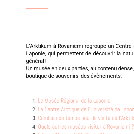
L’Arktikum à Rovaniemi regroupe un Centre d
Laponie, qui permettent de découvrir la natur
général !
Un musée en deux parties, au contenu dense, r
boutique de souvenirs, des évènements.
Le Musée Régional de la Laponie
Le Centre Arctique de l’Université de Lapo
Combien de temps pour la visite de l’Arkti
Quels autres musées visiter à Rovaniemi ?